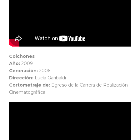
Colchones
Año:
2009
Generación:
2006
Dirección:
Lucía Garibaldi
Cortometraje de:
Egreso de la Carrera de Realización
Cinematográfica