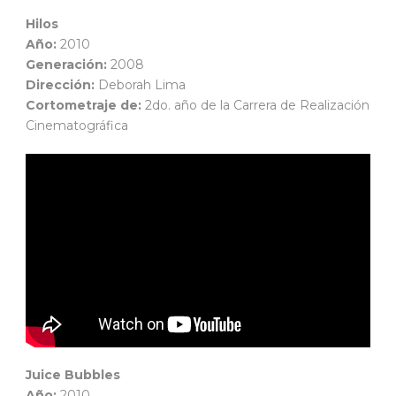
Hilos
Año:
2010
Generación:
2008
Dirección:
Deborah Lima
Cortometraje de:
2do. año de la Carrera de Realización
Cinematográfica
Juice Bubbles
Año:
2010