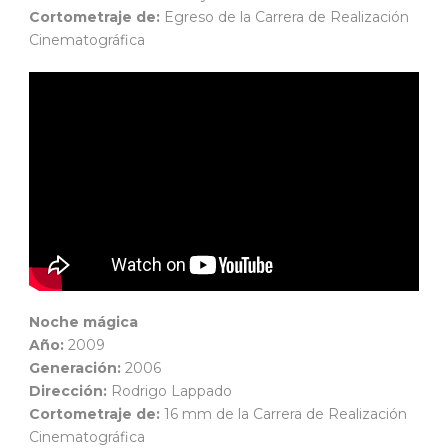
Cortometraje de:
Egreso de la Carrera de Realización
Cinematográfica
Noche mágica
Año:
2009
Generación:
2006
Dirección:
Rodrigo Lappado
Cortometraje de:
16 mm de la Carrera de Realización
Cinematográfica