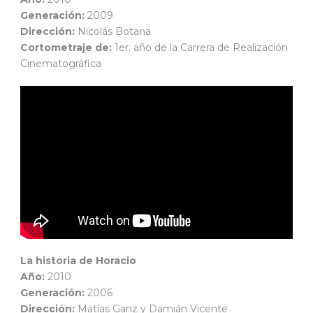
Generación:
2009
Dirección:
Nicolás Botana
Cortometraje de:
1er. año de la Carrera de Realización
Cinematográfica
La historia de Horacio
Año:
2010
Generación:
2006
Dirección:
Matías Ganz y Damián Vicente