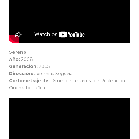
Sereno
Año:
2008
Generación:
2005
Dirección:
Jeremías Segovia
Cortometraje de:
16mm de la Carrera de Realización
Cinematográfica