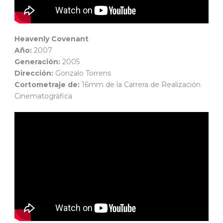
Heavenly Covenant
Año:
2007
Generación:
2005
Dirección:
Gonzalo Torrens
Cortometraje de:
16mm de la Carrera de Realización
Cinematográfica