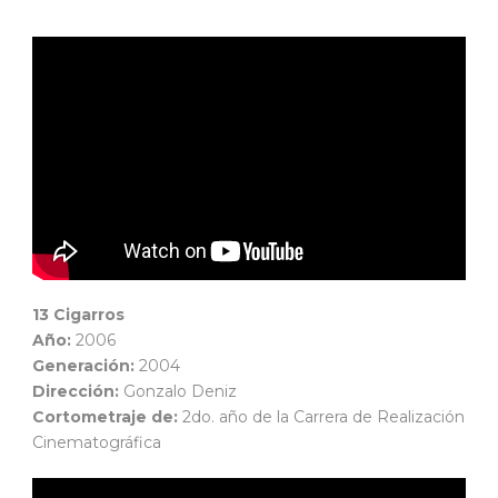
13 Cigarros
Año:
2006
Generación:
2004
Dirección:
Gonzalo Deniz
Cortometraje de:
2do. año de la Carrera de Realización
Cinematográfica