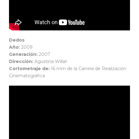
Dedos
Año:
2009
Generación:
2007
Dirección:
Agustina Willat
Cortometraje de:
16 mm de la Carrera de Realización
Cinematográfica