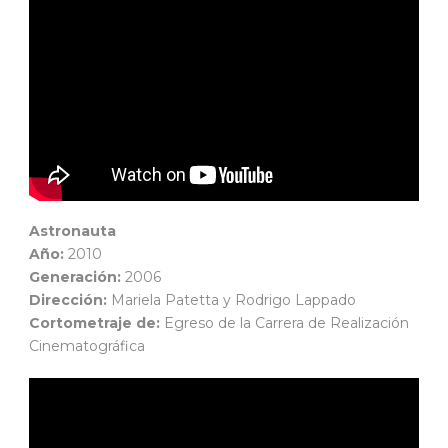
Astronauta
Año:
2010
Generación:
2006
Dirección:
Mariela Patetta y Rodrigo Lappado
Cortometraje de:
Egreso de la Carrera de Realización
Cinematográfica