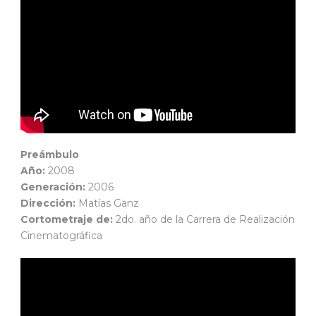
Preámbulo
Año:
2008
Generación:
2006
Dirección:
Matías Ganz
Cortometraje de:
2do. año de la Carrera de Realización
Cinematográfica