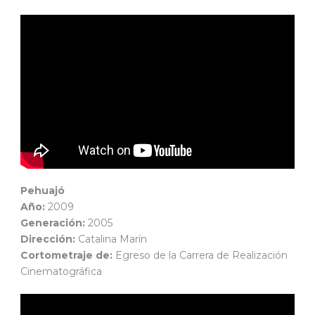
Pehuajó
Año:
2009
Generación:
2005
Dirección:
Catalina Marín
Cortometraje de:
Egreso de la Carrera de Realización
Cinematográfica