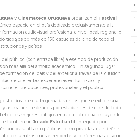
ruguay
y
Cinemateca Uruguaya
organizan el
Festival
l único espacio en el país dedicado exclusivamente a la
formación audiovisual profesional a nivel local, regional e
do trabajos de más de 150 escuelas de cine de todo el
tituciones y países.
o del público (con entrada libre) a ese tipo de producción
sión más allá del ámbito académico. En segundo lugar,
 formación del país y del exterior a través de la difusión
mbio de diferentes experiencias en formación y
 como entre docentes, profesionales y el público.
agosto, durante cuatro jornadas en las que se exhibe una
ón y animación, realizados por estudiantes de cine de todo
l elige los mejores trabajos en cada categoría, incluyendo
xiste también un
Jurado Estudiantil
(integrado por
ión audiovisual tanto públicas como privadas) que define
a cabo encuentros, mesas redondas y conferencias a cargo