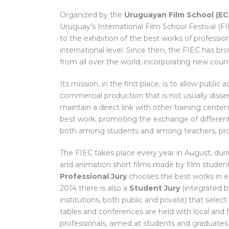
Organized by the
Uruguayan Film School (EC
Uruguay’s International Film School Festival (FI
to the exhibition of the best works of profession
international level. Since then, the FIEC has 
from all over the world, incorporating new countr
Its mission, in the first place, is to allow public
commercial production that is not usually dis
maintain a direct link with other training cente
best work, promoting the exchange of different
both among students and among teachers, prof
The FIEC takes place every year in August, durin
and animation short films made by film students
Professional Jury
chooses the best works in ea
2014 there is also a
Student Jury
(integrated b
institutions, both public and private) that sele
tables and conferences are held with local and
professionals, aimed at students and graduates o