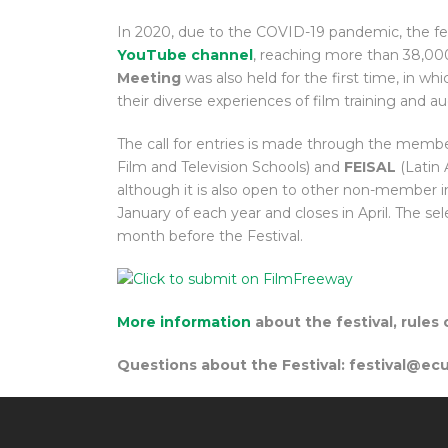
In 2020, due to the COVID-19 pandemic, the fest
YouTube channel
, reaching more than 38,000
Meeting
was also held for the first time, in w
their diverse experiences of film training and au
The call for entries is made through the memb
Film and Television Schools) and
FEISAL
(Latin 
although it is also open to other non-member inst
January of each year and closes in April. The se
month before the Festival.
More information
about the festival, rules
Questions about the Festival: festival@ec