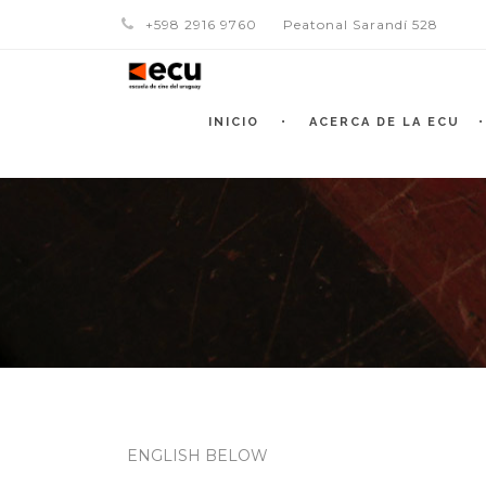
+598 2916 9760
Peatonal Sarandí 528
INICIO
ACERCA DE LA ECU
ENGLISH BELOW