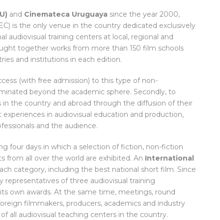
U)
and
Cinemateca Uruguaya
since the year 2000,
EC) is the only venue in the country dedicated exclusively
al audiovisual training centers at local, regional and
brought together works from more than 150 film schools
ies and institutions in each edition.
 access (with free admission) to this type of non-
seminated beyond the academic sphere. Secondly, to
rs in the country and abroad through the diffusion of their
 experiences in audiovisual education and production,
essionals and the audience.
g four days in which a selection of fiction, non-fiction
 from all over the world are exhibited. An
International
ch category, including the best national short film. Since
y representatives of three audiovisual training
ct its own awards. At the same time, meetings, round
 foreign filmmakers, producers, academics and industry
f all audiovisual teaching centers in the country.