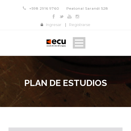
+598 2916 9760
Peatonal Sarandí 528
Ingresar
|
Registrarse
PLAN DE ESTUDIOS