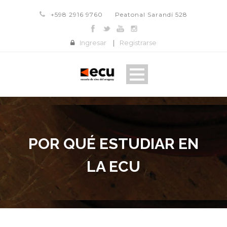
+598 2916 9760
Peatonal Sarandí 528
Ingresar
|
Registrarse
POR QUÉ ESTUDIAR EN
LA ECU