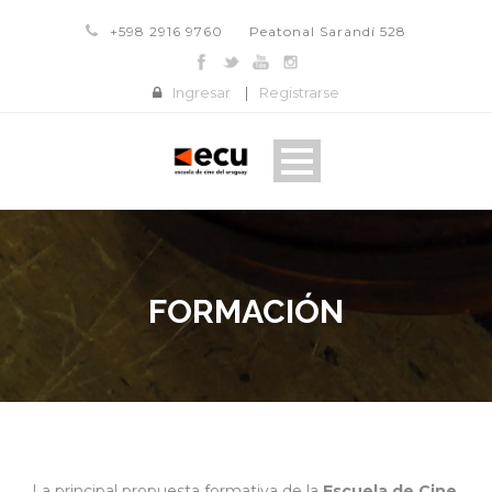
+598 2916 9760
Peatonal Sarandí 528
Ingresar
|
Registrarse
FORMACIÓN
La principal propuesta formativa de la
Escuela de Cine