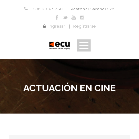
+598 2916 9760
Peatonal Sarandí 528
Ingresar
|
Registrarse
ACTUACIÓN EN CINE