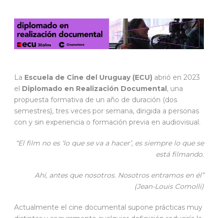
La
Escuela de Cine del Uruguay (ECU)
abrió en 2023
el
Diplomado en Realización Documental
, una
propuesta formativa de un año de duración (dos
semestres), tres veces por semana, dirigida a personas
con y sin experiencia o formación previa en audiovisual.
“El film no es ‘lo que se va a hacer’, es siempre lo que se
está filmando.
Ahí, antes que nosotros. Nosotros entramos en él”
(Jean-Louis Comolli)
Actualmente el cine documental supone prácticas muy