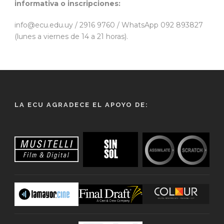
informativa o inscripciones:
info@ecu.edu.uy / 2916 9760 / WhatsApp 092 893827
(lunes a viernes de 14 a 21 horas).
LA ECU AGRADECE EL APOYO DE: