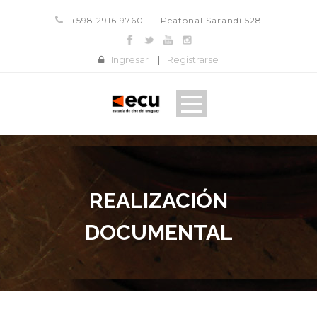
+598 2916 9760
Peatonal Sarandí 528
Ingresar
|
Registrarse
REALIZACIÓN
DOCUMENTAL