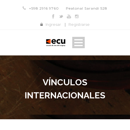
+598 2916 9760
Peatonal Sarandí 528
Ingresar
|
Registrarse
VÍNCULOS
INTERNACIONALES