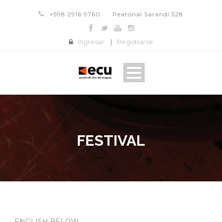
+598 2916 9760
Peatonal Sarandí 528
Ingresar
|
Registrarse
FESTIVAL
ENGLISH BELOW