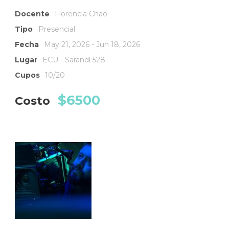
Docente
Florencia Chao
Tipo
Presencial
Fecha
May 21, 2026 - Jun 18, 2026
Lugar
ECU - Sarandí 528
Cupos
10/20
$6500
Costo