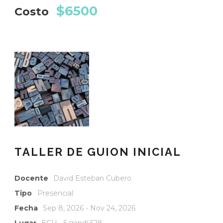
$6500
Costo
TALLER DE GUION INICIAL
Docente
David Esteban Cubero
Tipo
Presencial
Fecha
Sep 8, 2026 - Nov 24, 2026
Lugar
ECU - Sarandí 528