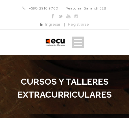
+598 2916 9760
Peatonal Sarandí 528
Ingresar
|
Registrarse
CURSOS Y TALLERES
EXTRACURRICULARES