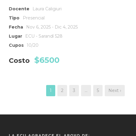
Docente
Laura Caligiuri
Tipo
Presencial
Fecha
Nov 6, 2025 - Dic 4, 2025
Lugar
ECU - Sarandí 528
Cupos
10/20
$6500
Costo
1
2
3
…
5
Next ›
LA ECU AGRADECE EL APOYO DE: