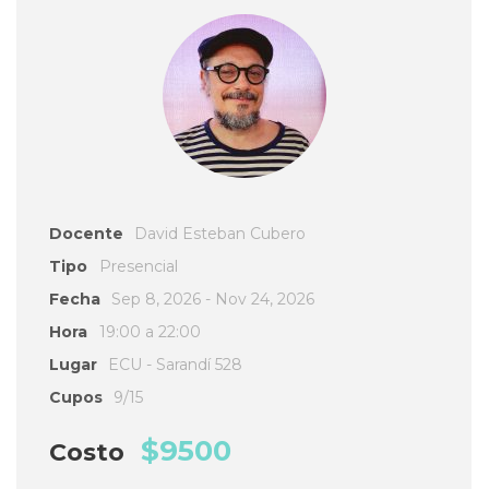
Docente
David Esteban Cubero
Tipo
Presencial
Fecha
Sep 8, 2026 - Nov 24, 2026
Hora
19:00 a 22:00
Lugar
ECU - Sarandí 528
Cupos
9/15
$9500
Costo