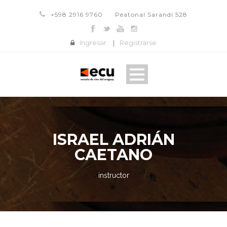
+598 2916 9760
Peatonal Sarandí 528
Ingresar
|
Registrarse
ISRAEL ADRIÁN
CAETANO
instructor