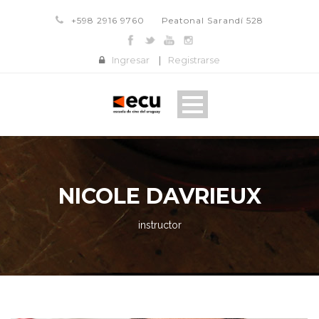
+598 2916 9760
Peatonal Sarandí 528
Ingresar
|
Registrarse
NICOLE DAVRIEUX
instructor