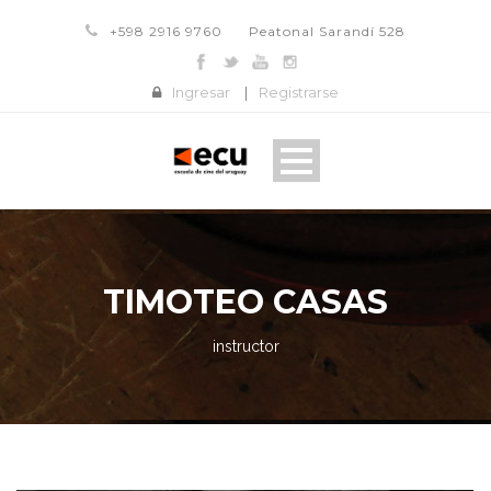
+598 2916 9760
Peatonal Sarandí 528
Ingresar
|
Registrarse
TIMOTEO CASAS
instructor