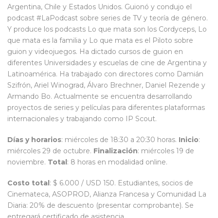
Argentina, Chile y Estados Unidos. Guionó y condujo el
podcast #LaPodcast sobre series de TV y teoría de género.
Y produce los podcasts Lo que mata son los Cordyceps, Lo
que mata es la familia y Lo que mata es el Piloto sobre
guion y videojuegos. Ha dictado cursos de guion en
diferentes Universidades y escuelas de cine de Argentina y
Latinoamérica. Ha trabajado con directores como Damián
Szifrón, Ariel Winograd, Álvaro Brechner, Daniel Rezende y
Armando Bo. Actualmente se encuentra desarrollando
proyectos de series y películas para diferentes plataformas
internacionales y trabajando como IP Scout.
Días y horarios
: miércoles de 18:30 a 20:30 horas.
Inicio
:
miércoles 29 de octubre.
Finalización
: miércoles 19 de
noviembre.
Total
: 8 horas en modalidad online.
Costo total
: $ 6.000 / USD 150. Estudiantes, socios de
Cinemateca, ASOPROD, Alianza Francesa y Comunidad La
Diaria: 20% de descuento (presentar comprobante). Se
entregará certificado de asistencia.