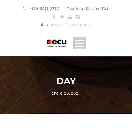
+598 2916 9760
Peatonal Sarandí 528
Ingresar
|
Registrarse
DAY
enero 20, 2025