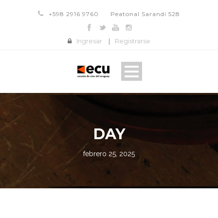
+598 2916 9760
Peatonal Sarandí 528
Ingresar
|
Registrarse
DAY
febrero 25, 2025