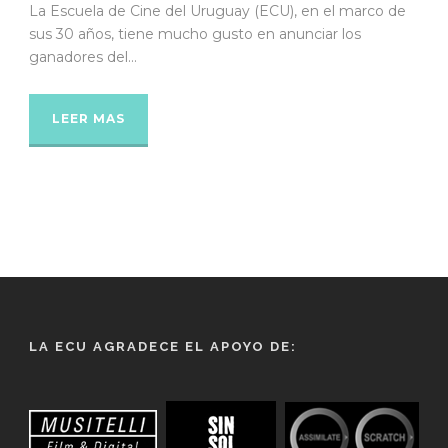
La Escuela de Cine del Uruguay (ECU), en el marco de
sus 30 años, tiene mucho gusto en anunciar los
ganadores del...
LEER MAS
LA ECU AGRADECE EL APOYO DE: