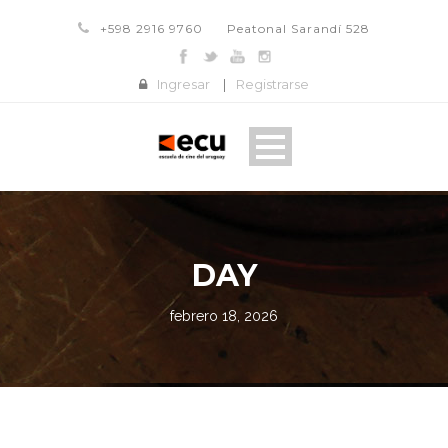
+598 2916 9760
Peatonal Sarandí 528
Ingresar
|
Registrarse
DAY
febrero 18, 2026