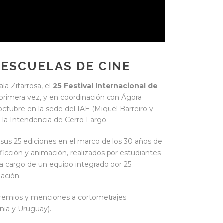
 ESCUELAS DE CINE
la Zitarrosa, el
25 Festival Internacional de
primera vez, y en coordinación con Ágora
octubre en la sede del IAE (Miguel Barreiro y
y la Intendencia de Cerro Largo.
ó sus 25 ediciones en el marco de los 30 años de
 ficción y animación, realizados por estudiantes
 a cargo de un equipo integrado por 25
ación.
s premios y menciones a cortometrajes
ania y Uruguay).