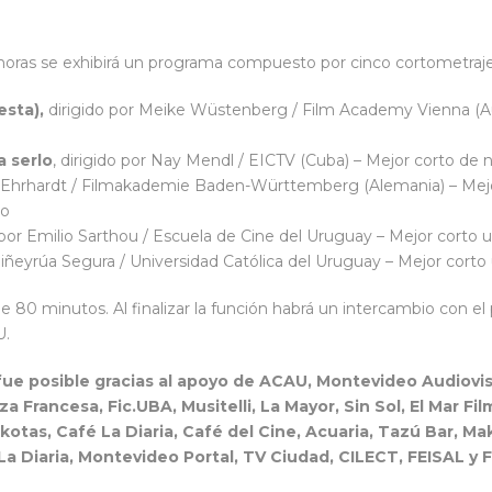
0 horas se exhibirá un programa compuesto por cinco cortometraj
esta),
dirigido por Meike Wüstenberg / Film Academy Vienna (Aust
a serlo
, dirigido por Nay Mendl / EICTV (Cuba) – Mejor corto de no
 Ehrhardt / Filmakademie Baden-Württemberg (Alemania) – Mejor
co
o por Emilio Sarthou / Escuela de Cine del Uruguay – Mejor corto 
Piñeyrúa Segura / Universidad Católica del Uruguay – Mejor corto
e 80 minutos. Al finalizar la función habrá un intercambio con el
U.
 fue posible gracias al apoyo de ACAU, Montevideo Audiovis
za Francesa, Fic.UBA, Musitelli, La Mayor, Sin Sol, El Mar F
as, Café La Diaria, Café del Cine, Acuaria, Tazú Bar, Maki
La Diaria, Montevideo Portal, TV Ciudad, CILECT, FEISAL y 