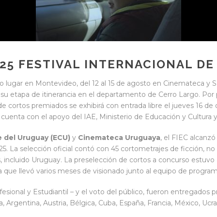
 25 FESTIVAL INTERNACIONAL DE
o lugar en Montevideo, del 12 al 15 de agosto en Cinemateca y Sa
su etapa de itinerancia en el departamento de Cerro Largo. Por 
de cortos premiados se exhibirá con entrada libre el jueves 16 de 
 cuenta con el apoyo del IAE, Ministerio de Educación y Cultura 
e del Uruguay (ECU)
y
Cinemateca Uruguaya
, el FIEC alcanz
5. La selección oficial contó con 45 cortometrajes de ficción, no
s, incluido Uruguay. La preselección de cortos a concurso estuvo
a que llevó varios meses de visionado junto al equipo de program
fesional y Estudiantil – y el voto del público, fueron entregado
, Argentina, Austria, Bélgica, Cuba, España, Francia, México, Ucr