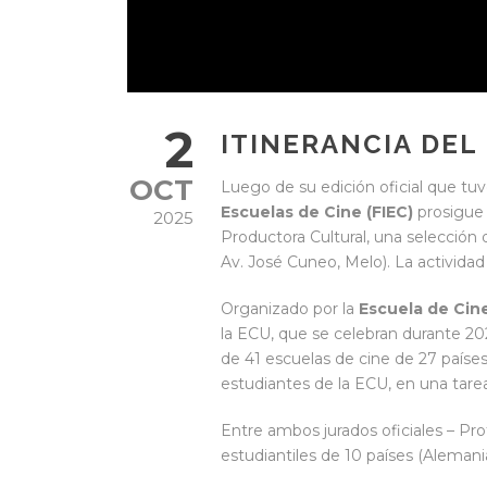
2
ITINERANCIA DEL
OCT
Luego de su edición oficial que tuv
Escuelas de Cine (FIEC)
prosigue 
2025
Productora Cultural, una selección 
Av. José Cuneo, Melo). La actividad
Organizado por la
Escuela de Cin
la ECU, que se celebran durante 202
de 41 escuelas de cine de 27 paíse
estudiantes de la ECU, en una tare
Entre ambos jurados oficiales – Pro
estudiantiles de 10 países (Alemania