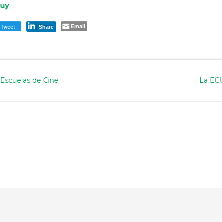
uy
Tweet
Email
Share
 Escuelas de Cine
La ECU